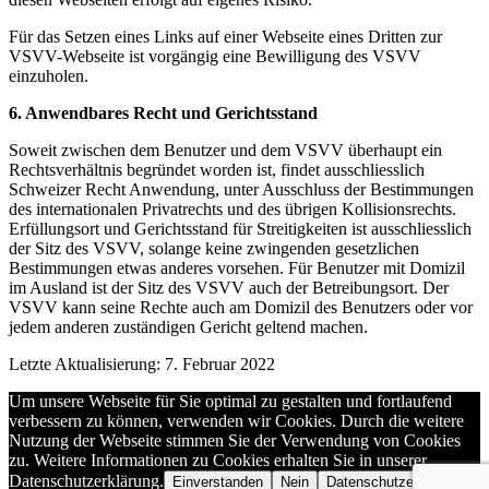
Für das Setzen eines Links auf einer Webseite eines Dritten zur
VSVV-Webseite ist vorgängig eine Bewilligung des VSVV
einzuholen.
6. Anwendbares Recht und Gerichtsstand
Soweit zwischen dem Benutzer und dem VSVV überhaupt ein
Rechtsverhältnis begründet worden ist, findet ausschliesslich
Schweizer Recht Anwendung, unter Ausschluss der Bestimmungen
des internationalen Privatrechts und des übrigen Kollisionsrechts.
Erfüllungsort und Gerichtsstand für Streitigkeiten ist ausschliesslich
der Sitz des VSVV, solange keine zwingenden gesetzlichen
Bestimmungen etwas anderes vorsehen. Für Benutzer mit Domizil
im Ausland ist der Sitz des VSVV auch der Betreibungsort. Der
VSVV kann seine Rechte auch am Domizil des Benutzers oder vor
jedem anderen zuständigen Gericht geltend machen.
Letzte Aktualisierung: 7. Februar 2022
Um unsere Webseite für Sie optimal zu gestalten und fortlaufend
verbessern zu können, verwenden wir Cookies. Durch die weitere
Nutzung der Webseite stimmen Sie der Verwendung von Cookies
zu. Weitere Informationen zu Cookies erhalten Sie in unserer
Datenschutzerklärung.
Einverstanden
Nein
Datenschutzerklärung