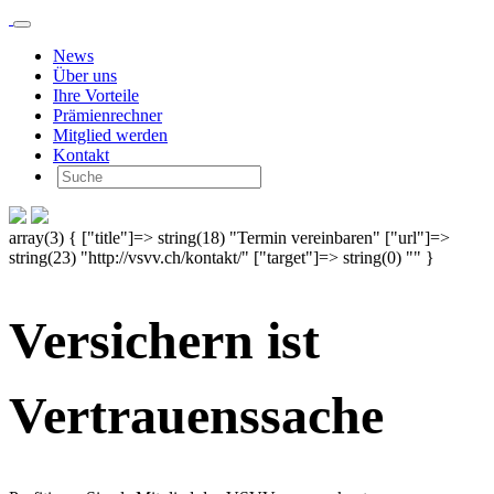
News
Über uns
Ihre Vorteile
Prämienrechner
Mitglied werden
Kontakt
array(3) { ["title"]=> string(18) "Termin vereinbaren" ["url"]=>
string(23) "http://vsvv.ch/kontakt/" ["target"]=> string(0) "" }
Versichern ist
Vertrauenssache