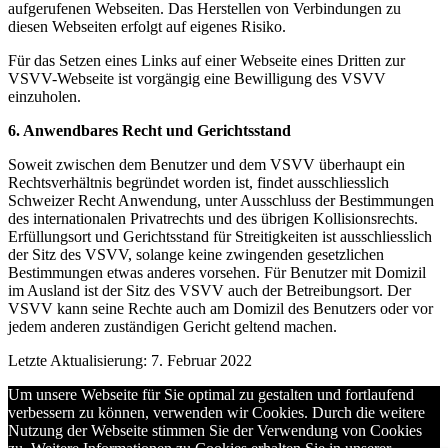
aufgerufenen Webseiten. Das Herstellen von Verbindungen zu
diesen Webseiten erfolgt auf eigenes Risiko.
Für das Setzen eines Links auf einer Webseite eines Dritten zur
VSVV-Webseite ist vorgängig eine Bewilligung des VSVV
einzuholen.
6. Anwendbares Recht und Gerichtsstand
Soweit zwischen dem Benutzer und dem VSVV überhaupt ein
Rechtsverhältnis begründet worden ist, findet ausschliesslich
Schweizer Recht Anwendung, unter Ausschluss der Bestimmungen
des internationalen Privatrechts und des übrigen Kollisionsrechts.
Erfüllungsort und Gerichtsstand für Streitigkeiten ist ausschliesslich
der Sitz des VSVV, solange keine zwingenden gesetzlichen
Bestimmungen etwas anderes vorsehen. Für Benutzer mit Domizil
im Ausland ist der Sitz des VSVV auch der Betreibungsort. Der
VSVV kann seine Rechte auch am Domizil des Benutzers oder vor
jedem anderen zuständigen Gericht geltend machen.
Letzte Aktualisierung: 7. Februar 2022
Um unsere Webseite für Sie optimal zu gestalten und fortlaufend
verbessern zu können, verwenden wir Cookies. Durch die weitere
Nutzung der Webseite stimmen Sie der Verwendung von Cookies