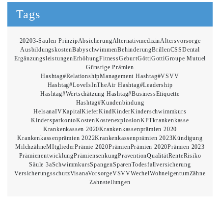
Tags
2020
3-Säulen Prinzip
Absicherung
Alternativmedizin
Altersvorsorge
Ausbildungskosten
Babyschwimmen
Behinderung
Brillen
CSS
Dental
Ergänzungsleistungen
Erhöhung
Fitness
Geburt
Götti
Gotti
Groupe Mutuel
Günstige Prämien
Hashtag#RelationshipManagement Hashtag#VSVV
Hashtag#LoveIsInTheAir Hashtag#Leadership
Hashtag#Wertschätzung Hashtag#BusinessEtiquette
Hashtag#Kundenbindung
Helsana
IV
Kapital
Kiefer
Kind
Kinder
Kinderschwimmkurs
Kindersparkonto
Kosten
Kostenexplosion
KPT
krankenkasse
Krankenkassen 2020
Krankenkassenprämien 2020
Krankenkassenprämien 2022
Krankenkassenprämien 2023
Kündigung
Milchzähne
MItglieder
Prämie 2020
Prämien
Prämien 2020
Prämien 2023
Prämienentwicklung
Prämiensenkung
Prävention
Qualität
Rente
Risiko
Säule 3a
Schwimmkurs
Spangen
Sparen
Todesfall
versicherung
Versicherungsschutz
Visana
Vorsorge
VSVV
Wechel
Wohneigentum
Zähne
Zahnstellungen