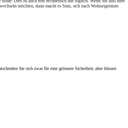
sollte: Dies ist auch rein rechnerisch nur logisch. Wenn Sie also über
cht wechseln möchten, dann macht es Sinn, sich nach Wohneigentum
scheiden Sie sich zwar für eine grössere Sicherheit, aber büssen