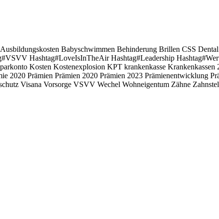
Ausbildungskosten
Babyschwimmen
Behinderung
Brillen
CSS
Denta
ag#VSVV Hashtag#LoveIsInTheAir Hashtag#Leadership
Hashtag#Wert
sparkonto
Kosten
Kostenexplosion
KPT
krankenkasse
Krankenkassen
mie 2020
Prämien
Prämien 2020
Prämien 2023
Prämienentwicklung
Pr
schutz
Visana
Vorsorge
VSVV
Wechel
Wohneigentum
Zähne
Zahnste