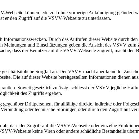
VV-Webseite können jederzeit ohne vorherige Ankündigung geändert we
 hat er den Zugriff auf die VSVV-Webseite zu unterlassen.
ich Informationszwecken. Durch das Aufrufen dieser Website durch den
 Meinungen und Einschätzungen geben die Ansicht des VSVV zum Zeitp
tsache, dass der Benutzer auf die VSVV-Webseite zugreift, macht de
eschäftsübliche Sorgfalt an. Der VSVV macht aber keinerlei Zusicher
eite. Die auf dieser Website bereitgestellten Informationen dienen au
arantien. Soweit gesetzlich zulässig, schliesst der VSVV jegliche Haft
öglichkeit des Zugriffs ergeben.
 gegenüber Drittpersonen, für allfällige direkte, indirekte oder Folg
 Verbindung oder technische Störungen oder durch den Zugriff auf ver
r ab, dass der Zugriff auf die VSVV-Webseite oder einzelne Funktion
e VSVV-Webseite keine Viren oder andere schädliche Bestandteile übert