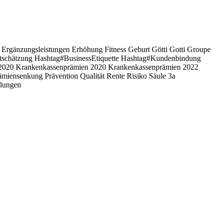
l
Ergänzungsleistungen
Erhöhung
Fitness
Geburt
Götti
Gotti
Groupe
schätzung Hashtag#BusinessEtiquette Hashtag#Kundenbindung
 2020
Krankenkassenprämien 2020
Krankenkassenprämien 2022
ämiensenkung
Prävention
Qualität
Rente
Risiko
Säule 3a
llungen