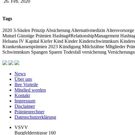
26. Feb. 2020
Tags
2020
3-Säulen Prinzip
Absicherung
Alternativmedizin
Altersvorsorge
Mutuel
Günstige Prämien
Hashtag#RelationshipManagement Hasht
Helsana
IV
Kapital
Kiefer
Kind
Kinder
Kinderschwimmkurs
Kinder
Krankenkassenprämien 2023
Kündigung
Milchzähne
MItglieder
Prä
Schwimmkurs
Spangen
Sparen
Todesfall
versicherung
Versicherungs
News
Über uns
Ihre Vorteile
Mitglied werden
Kontakt
Impressum
Disclaimer
Prämienrechner
Datenschutzerklärung
VSVV
Burgfelderstrasse 160