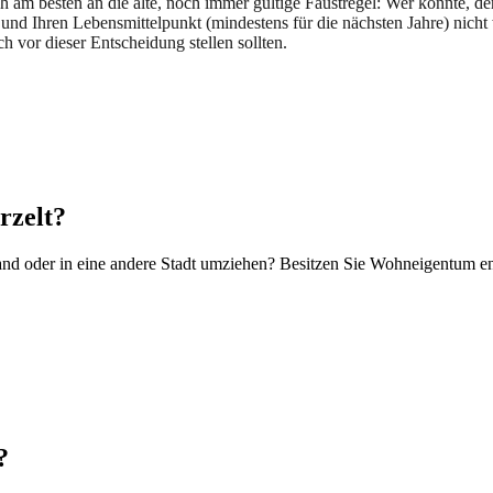
 am besten an die alte, noch immer gültige Faustregel: Wer könnte, der 
n und Ihren Lebensmittelpunkt (mindestens für die nächsten Jahre) ni
 vor dieser Entscheidung stellen sollten.
rzelt?
land oder in eine andere Stadt umziehen? Besitzen Sie Wohneigentum ent
?