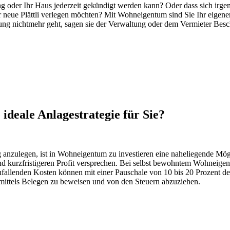
ng oder Ihr Haus jederzeit gekündigt werden kann? Oder dass sich irge
neue Plättli verlegen möchten? Mit Wohneigentum sind Sie Ihr eigener 
zung nichtmehr geht, sagen sie der Verwaltung oder dem Vermieter B
 ideale Anlagestrategie für Sie?
anzulegen, ist in Wohneigentum zu investieren eine naheliegende Möglic
 und kurzfristigeren Profit versprechen. Bei selbst bewohntem Wohne
lenden Kosten können mit einer Pauschale von 10 bis 20 Prozent des
en mittels Belegen zu beweisen und von den Steuern abzuziehen.