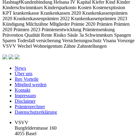
Hashtag#Kundenbindung
Helsana
IV
Kapital
Kiefer
Kind
Kinder
Kinderschwimmkurs
Kindersparkonto
Kosten
Kostenexplosion
KPT
krankenkasse
Krankenkassen 2020
Krankenkassenprämien
2020
Krankenkassenprämien 2022
Krankenkassenprämien 2023
Kündigung
Milchzähne
MItglieder
Prämie 2020
Prämien
Prämien
2020
Prämien 2023
Prämienentwicklung
Prämiensenkung
Prävention
Qualität
Rente
Risiko
Säule 3a
Schwimmkurs
Spangen
Sparen
Todesfall
versicherung
Versicherungsschutz
Visana
Vorsorge
VSVV
Wechel
Wohneigentum
Zähne
Zahnstellungen
News
Über uns
Ihre Vorteile
Mitglied werden
Kontakt
Impressum
Disclaimer
Prämienrechner
Datenschutzerklärung
VSVV
Burgfelderstrasse 160
4055 Basel