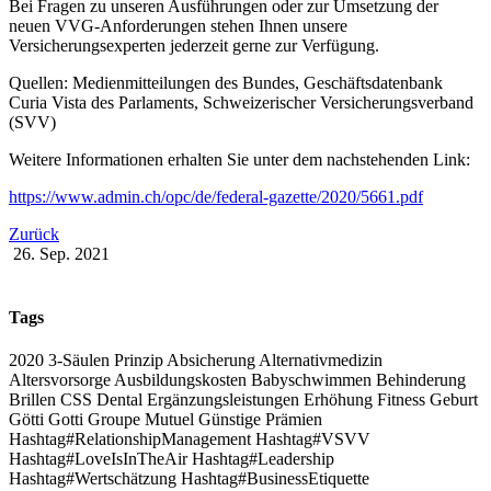
Bei Fragen zu unseren Ausführungen oder zur Umsetzung der
neuen VVG-Anforderungen stehen Ihnen unsere
Versicherungsexperten jederzeit gerne zur Verfügung.
Quellen: Medienmitteilungen des Bundes, Geschäftsdatenbank
Curia Vista des Parlaments, Schweizerischer Versicherungsverband
(SVV)
Weitere Informationen erhalten Sie unter dem nachstehenden Link:
https://www.admin.ch/opc/de/federal-gazette/2020/5661.pdf
Zurück
26. Sep. 2021
Tags
2020
3-Säulen Prinzip
Absicherung
Alternativmedizin
Altersvorsorge
Ausbildungskosten
Babyschwimmen
Behinderung
Brillen
CSS
Dental
Ergänzungsleistungen
Erhöhung
Fitness
Geburt
Götti
Gotti
Groupe Mutuel
Günstige Prämien
Hashtag#RelationshipManagement Hashtag#VSVV
Hashtag#LoveIsInTheAir Hashtag#Leadership
Hashtag#Wertschätzung Hashtag#BusinessEtiquette