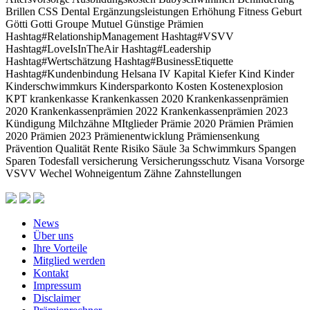
Brillen
CSS
Dental
Ergänzungsleistungen
Erhöhung
Fitness
Geburt
Götti
Gotti
Groupe Mutuel
Günstige Prämien
Hashtag#RelationshipManagement Hashtag#VSVV
Hashtag#LoveIsInTheAir Hashtag#Leadership
Hashtag#Wertschätzung Hashtag#BusinessEtiquette
Hashtag#Kundenbindung
Helsana
IV
Kapital
Kiefer
Kind
Kinder
Kinderschwimmkurs
Kindersparkonto
Kosten
Kostenexplosion
KPT
krankenkasse
Krankenkassen 2020
Krankenkassenprämien
2020
Krankenkassenprämien 2022
Krankenkassenprämien 2023
Kündigung
Milchzähne
MItglieder
Prämie 2020
Prämien
Prämien
2020
Prämien 2023
Prämienentwicklung
Prämiensenkung
Prävention
Qualität
Rente
Risiko
Säule 3a
Schwimmkurs
Spangen
Sparen
Todesfall
versicherung
Versicherungsschutz
Visana
Vorsorge
VSVV
Wechel
Wohneigentum
Zähne
Zahnstellungen
News
Über uns
Ihre Vorteile
Mitglied werden
Kontakt
Impressum
Disclaimer