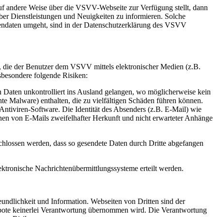
f andere Weise über die VSVV-Webseite zur Verfügung stellt, dann
r Dienstleistungen und Neuigkeiten zu informieren. Solche
ndaten umgeht, sind in der Datenschutzerklärung des VSVV
, die der Benutzer dem VSVV mittels elektronischer Medien (z.B.
nsbesondere folgende Risiken:
Daten unkontrolliert ins Ausland gelangen, wo möglicherweise kein
te Malware) enthalten, die zu vielfältigen Schäden führen können.
ntiviren-Software. Die Identität des Absenders (z.B. E-Mail) wie
fnen von E-Mails zweifelhafter Herkunft und nicht erwarteter Anhänge
eschlossen werden, dass so gesendete Daten durch Dritte abgefangen
ektronische Nachrichtenübermittlungssysteme erteilt werden.
undlichkeit und Information. Webseiten von Dritten sind der
ngebote keinerlei Verantwortung übernommen wird. Die Verantwortung