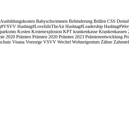
Ausbildungskosten
Babyschwimmen
Behinderung
Brillen
CSS
Denta
ag#VSVV Hashtag#LoveIsInTheAir Hashtag#Leadership
Hashtag#Wert
sparkonto
Kosten
Kostenexplosion
KPT
krankenkasse
Krankenkassen
mie 2020
Prämien
Prämien 2020
Prämien 2023
Prämienentwicklung
Pr
schutz
Visana
Vorsorge
VSVV
Wechel
Wohneigentum
Zähne
Zahnste