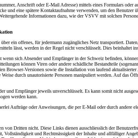
mer, Anschrift oder E-Mail Adresse) mittels eines Formulars oder au
ke und eine spätere Kontaktaufnahme verwenden, um den Benutzer übe
eitergehende Informationen dazu, wie der VSVV mit solchen Persone
kation
er ein offenes, für jedermann zugängliches Netz transportiert. Daten
eln lässt, werden in der Regel nicht verschlüsselt. Dies beinhaltet i
t wenn sich Absender und Empfänger in der Schweiz befinden, können 
tteilungen können Viren oder andere schädliche Bestandteile (sogenann
Browser-Versionen sowie die Installation von laufend aktualisierter A
ere Weise durch unautorisierte Personen manipuliert werden. Auf das Öf
ender und Empfänger jeweils unverschlüsselt. Es kann somit nicht ausg
zogen werden kann.
nerlei Aufträge oder Anweisungen, die per E-Mail oder durch andere el
on Dritten nicht. Diese Links dienen ausschliesslich der Benutzerfre
t, Vollständigkeit und Rechtmässigkeit der Inhalte und allfälliger A