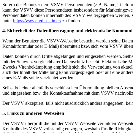
Sofern der Benutzer dem VSVV Personendaten (z.B. Name, Telefonnum
kann der VSVV diese Personendaten insbesondere für Marketingzwec
Personendaten können innerhalb des VSVV weitergegeben werden. W
unter
https://vsvv.ch/disclaimer/
zu finden.
4.
Sicherheit der Datenübertragung und elektronische Kommuni
Wenn der Benutzer die VSVV-Webseite besucht, werden seine Daten üb
Kontaktformular oder E-Mail) übermittelt bzw. sich vom VSVV übermitt
Daten können durch Dritte abgefangen und eingesehen werden. Selbs
mit der Schweiz vergleichbarer Datenschutz besteht. Elektronische Mi
Zwecks Virenbekämpfung empfiehlt sich die Verwendung von aktuellen 
auch der Inhalt der Mitteilung kann vorgespiegelt oder auf eine and
eines E-Mails sollte verzichtet werden.
Selbst bei einer allenfalls verschlüsselten Übermittlung bleiben Abs
und eingesehen bzw. die Kontaktaufnahme mit dem VSVV nachvoll
Der VSVV akzeptiert, falls nicht ausdrücklich anders angegeben, kei
5. Links zu anderen Webseiten
Der VSVV überprüft die mit der VSVV-Webseite verlinkten Webseiten v
Kontrolle des VSVV vollständig entzogen, weshalb für die Richtigkei