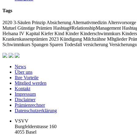
Tags
2020
3-Säulen Prinzip
Absicherung
Alternativmedizin
Altersvorsorge
Mutuel
Günstige Prämien
Hashtag#RelationshipManagement Hasht
Helsana
IV
Kapital
Kiefer
Kind
Kinder
Kinderschwimmkurs
Kinder
Krankenkassenprämien 2023
Kündigung
Milchzähne
MItglieder
Prä
Schwimmkurs
Spangen
Sparen
Todesfall
versicherung
Versicherungs
News
Über uns
Ihre Vorteile
Mitglied werden
Kontakt
Impressum
Disclaimer
Prämienrechner
Datenschutzerklärung
VSVV
Burgfelderstrasse 160
4055 Basel