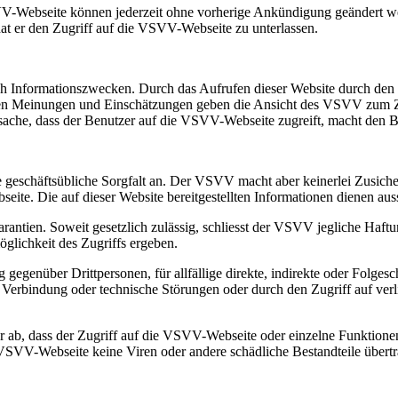
VV-Webseite können jederzeit ohne vorherige Ankündigung geändert we
 hat er den Zugriff auf die VSVV-Webseite zu unterlassen.
ich Informationszwecken. Durch das Aufrufen dieser Website durch den
 Meinungen und Einschätzungen geben die Ansicht des VSVV zum Zeitp
tsache, dass der Benutzer auf die VSVV-Webseite zugreift, macht de
eschäftsübliche Sorgfalt an. Der VSVV macht aber keinerlei Zusicher
eite. Die auf dieser Website bereitgestellten Informationen dienen au
arantien. Soweit gesetzlich zulässig, schliesst der VSVV jegliche Haft
öglichkeit des Zugriffs ergeben.
 gegenüber Drittpersonen, für allfällige direkte, indirekte oder Folg
 Verbindung oder technische Störungen oder durch den Zugriff auf ver
r ab, dass der Zugriff auf die VSVV-Webseite oder einzelne Funktion
e VSVV-Webseite keine Viren oder andere schädliche Bestandteile übert