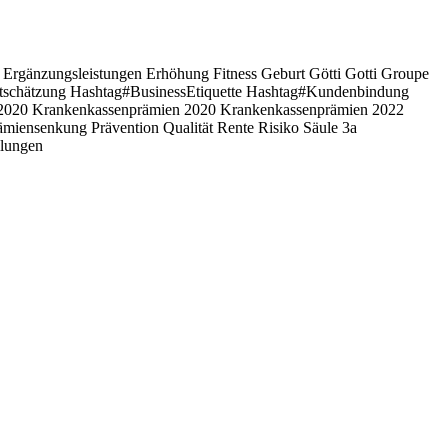
l
Ergänzungsleistungen
Erhöhung
Fitness
Geburt
Götti
Gotti
Groupe
schätzung Hashtag#BusinessEtiquette Hashtag#Kundenbindung
 2020
Krankenkassenprämien 2020
Krankenkassenprämien 2022
ämiensenkung
Prävention
Qualität
Rente
Risiko
Säule 3a
llungen