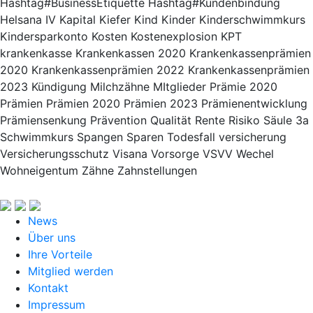
Hashtag#BusinessEtiquette Hashtag#Kundenbindung
Helsana
IV
Kapital
Kiefer
Kind
Kinder
Kinderschwimmkurs
Kindersparkonto
Kosten
Kostenexplosion
KPT
krankenkasse
Krankenkassen 2020
Krankenkassenprämien
2020
Krankenkassenprämien 2022
Krankenkassenprämien
2023
Kündigung
Milchzähne
MItglieder
Prämie 2020
Prämien
Prämien 2020
Prämien 2023
Prämienentwicklung
Prämiensenkung
Prävention
Qualität
Rente
Risiko
Säule 3a
Schwimmkurs
Spangen
Sparen
Todesfall
versicherung
Versicherungsschutz
Visana
Vorsorge
VSVV
Wechel
Wohneigentum
Zähne
Zahnstellungen
News
Über uns
Ihre Vorteile
Mitglied werden
Kontakt
Impressum