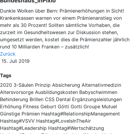
Bundeshaus_InPixio
Dunkle Wolken über Bern: Prämienerhöhungen in Sicht!
Krankenkassen warnen vor einem Prämienanstieg von
mehr als 30 Prozent! Sollten sämtliche Vorhaben, die
zurzeit im Gesundheitswesen zur Diskussion stehen,
umgesetzt werden, kostet dies die Prämienzahler jährlich
rund 10 Milliarden Franken – zusätzlich!
Zurück
15. Juli 2019
Tags
2020
3-Säulen Prinzip
Absicherung
Alternativmedizin
Altersvorsorge
Ausbildungskosten
Babyschwimmen
Behinderung
Brillen
CSS
Dental
Ergänzungsleistungen
Erhöhung
Fitness
Geburt
Götti
Gotti
Groupe Mutuel
Günstige Prämien
Hashtag#RelationshipManagement
Hashtag#VSVV Hashtag#LoveIsInTheAir
Hashtag#Leadership
Hashtag#Wertschätzung