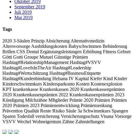
Oktober 2019
September 2019
Juli 2019
Mai 2019
Tags
2020
3-Säulen Prinzip
Absicherung
Alternativmedizin
Altersvorsorge
Ausbildungskosten
Babyschwimmen
Behinderung
Brillen
CSS
Dental
Ergänzungsleistungen
Erhöhung
Fitness
Geburt
Götti
Gotti
Groupe Mutuel
Günstige Prämien
Hashtag#RelationshipManagement Hashtag#VSVV
Hashtag#LoveIsInTheAir Hashtag#Leadership
Hashtag#Wertschätzung Hashtag#BusinessEtiquette
Hashtag#Kundenbindung
Helsana
IV
Kapital
Kiefer
Kind
Kinder
Kinderschwimmkurs
Kindersparkonto
Kosten
Kostenexplosion
KPT
krankenkasse
Krankenkassen 2020
Krankenkassenprämien
2020
Krankenkassenprämien 2022
Krankenkassenprämien 2023
Kündigung
Milchzähne
MItglieder
Prämie 2020
Prämien
Prämien
2020
Prämien 2023
Prämienentwicklung
Prämiensenkung
Prävention
Qualität
Rente
Risiko
Säule 3a
Schwimmkurs
Spangen
Sparen
Todesfall
versicherung
Versicherungsschutz
Visana
Vorsorge
VSVV
Wechel
Wohneigentum
Zähne
Zahnstellungen