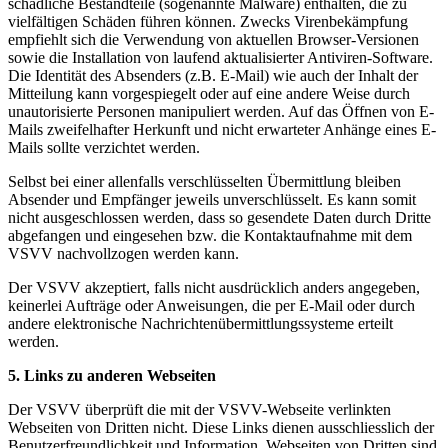
schädliche Bestandteile (sogenannte Malware) enthalten, die zu
vielfältigen Schäden führen können. Zwecks Virenbekämpfung
empfiehlt sich die Verwendung von aktuellen Browser-Versionen
sowie die Installation von laufend aktualisierter Antiviren-Software.
Die Identität des Absenders (z.B. E-Mail) wie auch der Inhalt der
Mitteilung kann vorgespiegelt oder auf eine andere Weise durch
unautorisierte Personen manipuliert werden. Auf das Öffnen von E-
Mails zweifelhafter Herkunft und nicht erwarteter Anhänge eines E-
Mails sollte verzichtet werden.
Selbst bei einer allenfalls verschlüsselten Übermittlung bleiben
Absender und Empfänger jeweils unverschlüsselt. Es kann somit
nicht ausgeschlossen werden, dass so gesendete Daten durch Dritte
abgefangen und eingesehen bzw. die Kontaktaufnahme mit dem
VSVV nachvollzogen werden kann.
Der VSVV akzeptiert, falls nicht ausdrücklich anders angegeben,
keinerlei Aufträge oder Anweisungen, die per E-Mail oder durch
andere elektronische Nachrichtenübermittlungssysteme erteilt
werden.
5. Links zu anderen Webseiten
Der VSVV überprüft die mit der VSVV-Webseite verlinkten
Webseiten von Dritten nicht. Diese Links dienen ausschliesslich der
Benutzerfreundlichkeit und Information. Webseiten von Dritten sind