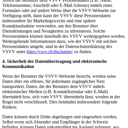
Sofern der Benutzer dem VSVV Personendaten (z.B. Name,
Telefonnummer, Anschrift oder E-Mail Adresse) mittels eines
Formulars oder auf andere Weise über die VSVV-Webseite zur
Verfügung stellt, dann kann der VSVV diese Personendaten
insbesondere für Marketingzwecke und eine spätere
Kontaktaufnahme verwenden, um den Benutzer über
Dienstleistungen und Neuigkeiten zu informieren. Solche
Personendaten können innerhalb des VSVV weitergegeben werden.
Weitergehende Informationen dazu, wie der VSVV mit solchen
Personendaten umgeht, sind in der Datenschutzerklärung des
VSVV unter
https://vsvv.ch/disclaimer/
zu finden.
4.
Sicherheit der Datenübertragung und elektronische
Kommunikation
Wenn der Benutzer die VSVV-Webseite besucht, werden seine
Daten über ein offenes, für jedermann zugängliches Netz
transportiert. Daten, die der Benutzer dem VSVV mittels
elektronischer Medien (z.B. Kontaktformular oder E-Mail)
übermittelt bzw. sich vom VSVV übermitteln lässt, werden in der
Regel nicht verschlüsselt. Dies beinhaltet insbesondere folgende
Risiken:
Daten können durch Dritte abgefangen und eingesehen werden.
Selbst wenn sich Absender und Empfänger in der Schweiz
befinden, können Daten unkontrolliert ins Ausland gelangen, wo