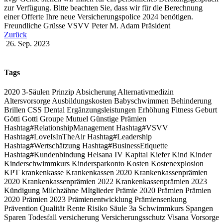
zur Verfügung. Bitte beachten Sie, dass wir für die Berechnung
einer Offerte Ihre neue Versicherungspolice 2024 benötigen.
Freundliche Grüsse VSVV Peter M. Adam Präsident
Zurück
26. Sep. 2023
Tags
2020
3-Säulen Prinzip
Absicherung
Alternativmedizin
Altersvorsorge
Ausbildungskosten
Babyschwimmen
Behinderung
Brillen
CSS
Dental
Ergänzungsleistungen
Erhöhung
Fitness
Geburt
Götti
Gotti
Groupe Mutuel
Günstige Prämien
Hashtag#RelationshipManagement Hashtag#VSVV
Hashtag#LoveIsInTheAir Hashtag#Leadership
Hashtag#Wertschätzung Hashtag#BusinessEtiquette
Hashtag#Kundenbindung
Helsana
IV
Kapital
Kiefer
Kind
Kinder
Kinderschwimmkurs
Kindersparkonto
Kosten
Kostenexplosion
KPT
krankenkasse
Krankenkassen 2020
Krankenkassenprämien
2020
Krankenkassenprämien 2022
Krankenkassenprämien 2023
Kündigung
Milchzähne
MItglieder
Prämie 2020
Prämien
Prämien
2020
Prämien 2023
Prämienentwicklung
Prämiensenkung
Prävention
Qualität
Rente
Risiko
Säule 3a
Schwimmkurs
Spangen
Sparen
Todesfall
versicherung
Versicherungsschutz
Visana
Vorsorge