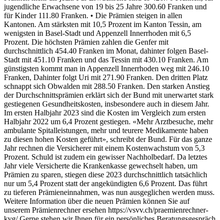
jugendliche Erwachsene von 19 bis 25 Jahre 300.60 Franken und
für Kinder 111.80 Franken. • Die Prämien steigen in allen
Kantonen. Am stärksten mit 10,5 Prozent im Kanton Tessin, am
wenigsten in Basel-Stadt und Appenzell Innerrhoden mit 6,5
Prozent. Die höchsten Prämien zahlen die Genfer mit
durchschnittlich 454.40 Franken im Monat, dahinter folgen Basel-
Stadt mit 451.10 Franken und das Tessin mit 430.10 Franken. Am
günstigsten kommt man in Appenzell Innerrhoden weg mit 246.10
Franken, Dahinter folgt Uri mit 271.90 Franken. Den dritten Platz
schnappt sich Obwalden mit 288.50 Franken. Den starken Anstieg
der Durchschnittsprämien erklärt sich der Bund mit unerwartet stark
gestiegenen Gesundheitskosten, insbesondere auch in diesem Jahr.
Im ersten Halbjahr 2023 sind die Kosten im Vergleich zum ersten
Halbjahr 2022 um 6,4 Prozent gestiegen. «Mehr Arztbesuche, mehr
ambulante Spitalleistungen, mehr und teurere Medikamente haben
zu diesen hohen Kosten geführt», schreibt der Bund. Für das ganze
Jahr rechnen die Versicherer mit einem Kostenwachstum von 5,3
Prozent. Schuld ist zudem ein gewisser Nachholbedarf. Da letztes
Jahr viele Versicherte die Krankenkasse gewechselt haben, um
Prämien zu sparen, stiegen diese 2023 durchschnittlich tatsächlich
nur um 5,4 Prozent statt der angekündigten 6,6 Prozent. Das führt
zu tieferen Prämieneinnahmen, was nun ausgeglichen werden muss.
Weitere Information über die neuen Prämien können Sie auf
unserem Prämienrechner ersehen https://vsvv.ch/praemienrechner-
kvg/ Gerne stehen wir Ihnen für ein persönliches Beratungsgespräch