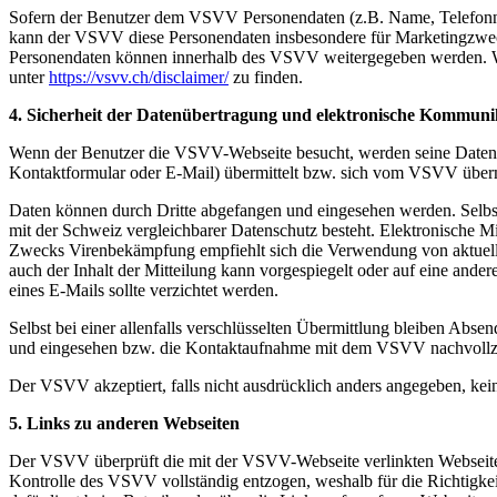
Sofern der Benutzer dem VSVV Personendaten (z.B. Name, Telefonnum
kann der VSVV diese Personendaten insbesondere für Marketingzwec
Personendaten können innerhalb des VSVV weitergegeben werden. W
unter
https://vsvv.ch/disclaimer/
zu finden.
4.
Sicherheit der Datenübertragung und elektronische Kommuni
Wenn der Benutzer die VSVV-Webseite besucht, werden seine Daten üb
Kontaktformular oder E-Mail) übermittelt bzw. sich vom VSVV übermitt
Daten können durch Dritte abgefangen und eingesehen werden. Selbs
mit der Schweiz vergleichbarer Datenschutz besteht. Elektronische Mi
Zwecks Virenbekämpfung empfiehlt sich die Verwendung von aktuellen 
auch der Inhalt der Mitteilung kann vorgespiegelt oder auf eine and
eines E-Mails sollte verzichtet werden.
Selbst bei einer allenfalls verschlüsselten Übermittlung bleiben Abs
und eingesehen bzw. die Kontaktaufnahme mit dem VSVV nachvoll
Der VSVV akzeptiert, falls nicht ausdrücklich anders angegeben, kei
5. Links zu anderen Webseiten
Der VSVV überprüft die mit der VSVV-Webseite verlinkten Webseiten v
Kontrolle des VSVV vollständig entzogen, weshalb für die Richtigkei