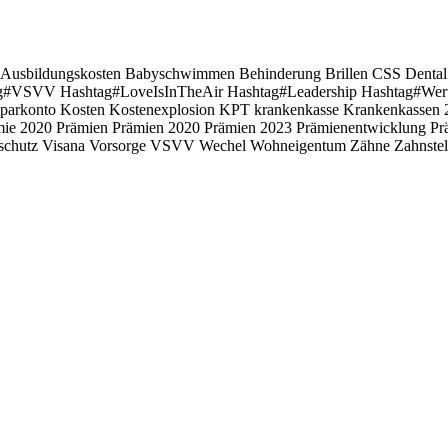
Ausbildungskosten
Babyschwimmen
Behinderung
Brillen
CSS
Denta
ag#VSVV Hashtag#LoveIsInTheAir Hashtag#Leadership
Hashtag#Wert
sparkonto
Kosten
Kostenexplosion
KPT
krankenkasse
Krankenkassen
mie 2020
Prämien
Prämien 2020
Prämien 2023
Prämienentwicklung
Pr
schutz
Visana
Vorsorge
VSVV
Wechel
Wohneigentum
Zähne
Zahnste