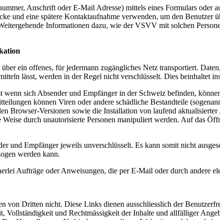
mer, Anschrift oder E-Mail Adresse) mittels eines Formulars oder au
ke und eine spätere Kontaktaufnahme verwenden, um den Benutzer übe
eitergehende Informationen dazu, wie der VSVV mit solchen Persone
kation
er ein offenes, für jedermann zugängliches Netz transportiert. Daten
eln lässt, werden in der Regel nicht verschlüsselt. Dies beinhaltet i
t wenn sich Absender und Empfänger in der Schweiz befinden, können 
tteilungen können Viren oder andere schädliche Bestandteile (sogenann
Browser-Versionen sowie die Installation von laufend aktualisierter A
ere Weise durch unautorisierte Personen manipuliert werden. Auf das Öf
ender und Empfänger jeweils unverschlüsselt. Es kann somit nicht ausg
zogen werden kann.
nerlei Aufträge oder Anweisungen, die per E-Mail oder durch andere el
on Dritten nicht. Diese Links dienen ausschliesslich der Benutzerfre
t, Vollständigkeit und Rechtmässigkeit der Inhalte und allfälliger A