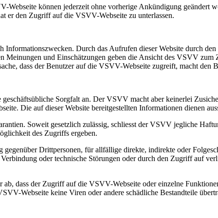
VV-Webseite können jederzeit ohne vorherige Ankündigung geändert we
 hat er den Zugriff auf die VSVV-Webseite zu unterlassen.
ich Informationszwecken. Durch das Aufrufen dieser Website durch den
 Meinungen und Einschätzungen geben die Ansicht des VSVV zum Zeitp
tsache, dass der Benutzer auf die VSVV-Webseite zugreift, macht de
eschäftsübliche Sorgfalt an. Der VSVV macht aber keinerlei Zusicher
eite. Die auf dieser Website bereitgestellten Informationen dienen au
arantien. Soweit gesetzlich zulässig, schliesst der VSVV jegliche Haft
öglichkeit des Zugriffs ergeben.
 gegenüber Drittpersonen, für allfällige direkte, indirekte oder Folg
 Verbindung oder technische Störungen oder durch den Zugriff auf ver
r ab, dass der Zugriff auf die VSVV-Webseite oder einzelne Funktion
e VSVV-Webseite keine Viren oder andere schädliche Bestandteile übert