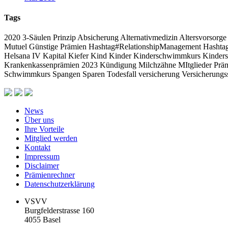
Tags
2020
3-Säulen Prinzip
Absicherung
Alternativmedizin
Altersvorsorge
Mutuel
Günstige Prämien
Hashtag#RelationshipManagement Hasht
Helsana
IV
Kapital
Kiefer
Kind
Kinder
Kinderschwimmkurs
Kinder
Krankenkassenprämien 2023
Kündigung
Milchzähne
MItglieder
Prä
Schwimmkurs
Spangen
Sparen
Todesfall
versicherung
Versicherungs
News
Über uns
Ihre Vorteile
Mitglied werden
Kontakt
Impressum
Disclaimer
Prämienrechner
Datenschutzerklärung
VSVV
Burgfelderstrasse 160
4055 Basel