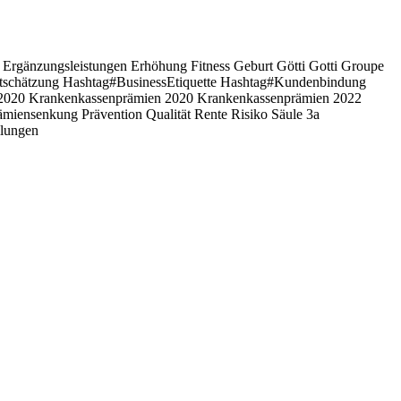
l
Ergänzungsleistungen
Erhöhung
Fitness
Geburt
Götti
Gotti
Groupe
schätzung Hashtag#BusinessEtiquette Hashtag#Kundenbindung
 2020
Krankenkassenprämien 2020
Krankenkassenprämien 2022
ämiensenkung
Prävention
Qualität
Rente
Risiko
Säule 3a
llungen