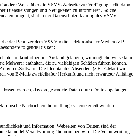
f andere Weise über die VSVV-Webseite zur Verfügung stellt, dann
r Dienstleistungen und Neuigkeiten zu informieren. Solche
ndaten umgeht, sind in der Datenschutzerklärung des VSVV
, die der Benutzer dem VSVV mittels elektronischer Medien (z.B.
nsbesondere folgende Risiken:
Daten unkontrolliert ins Ausland gelangen, wo möglicherweise kein
te Malware) enthalten, die zu vielfältigen Schäden führen können.
ntiviren-Software. Die Identität des Absenders (z.B. E-Mail) wie
fnen von E-Mails zweifelhafter Herkunft und nicht erwarteter Anhänge
eschlossen werden, dass so gesendete Daten durch Dritte abgefangen
ektronische Nachrichtenübermittlungssysteme erteilt werden.
undlichkeit und Information. Webseiten von Dritten sind der
ngebote keinerlei Verantwortung übernommen wird. Die Verantwortung